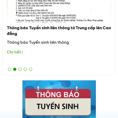
Thông báo Tuyển sinh liên thông từ Trung cấp lên Cao
Thô
đẳng
Đối
Thông báo Tuyển sinh liên thông
học
the
Chi tiết
Tuy
Chi