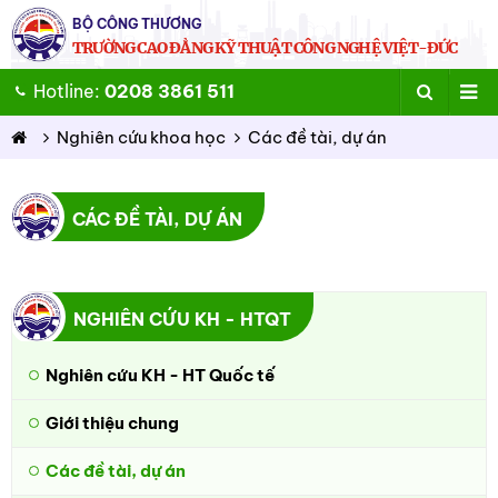
BỘ CÔNG THƯƠNG
TRƯỜNG CAO ĐẲNG KỸ THUẬT CÔNG NGHỆ VIỆT-ĐỨC
Hotline:
0208 3861 511
Nghiên cứu khoa học
Các đề tài, dự án
CÁC ĐỀ TÀI, DỰ ÁN
NGHIÊN CỨU KH - HTQT
Nghiên cứu KH - HT Quốc tế
Giới thiệu chung
Các đề tài, dự án