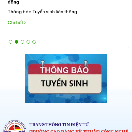
đẳng
Đối
Thông báo Tuyển sinh liên thông
học
the
Chi tiết
Tuy
Chi
TRANG THÔNG TIN ĐIỆN TỬ