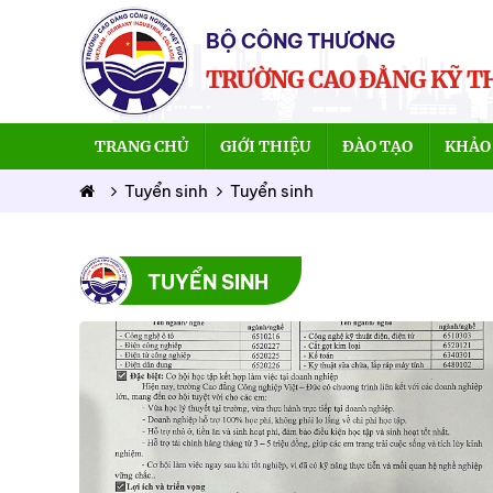
BỘ CÔNG THƯƠNG
TRƯỜNG CAO ĐẲNG KỸ T
TRANG CHỦ
GIỚI THIỆU
ĐÀO TẠO
KHẢO 
Tuyển sinh
Tuyển sinh
TUYỂN SINH