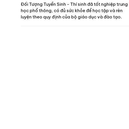
Đối Tượng Tuyển Sinh - Thí sinh đã tốt nghiệp trung
học phổ thông, có đủ sức khỏe để học tập và rèn
luyện theo quy định của bộ giáo dục và đào tạo.
Vùng Tuyển Sinh - Trường tuyển sinh sinh viên trên
cả nước.
Đăng kí hồ sơ dự tuyển vào