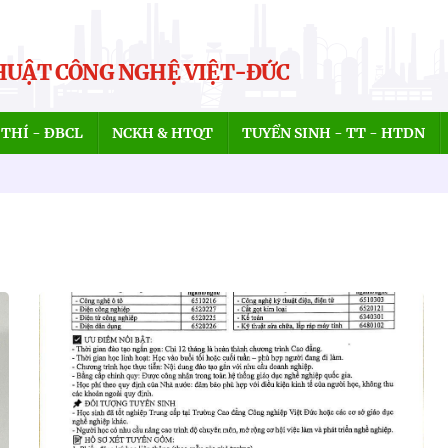
HUẬT CÔNG NGHỆ VIỆT-ĐỨC
THÍ - ĐBCL
NCKH & HTQT
TUYỂN SINH - TT - HTDN