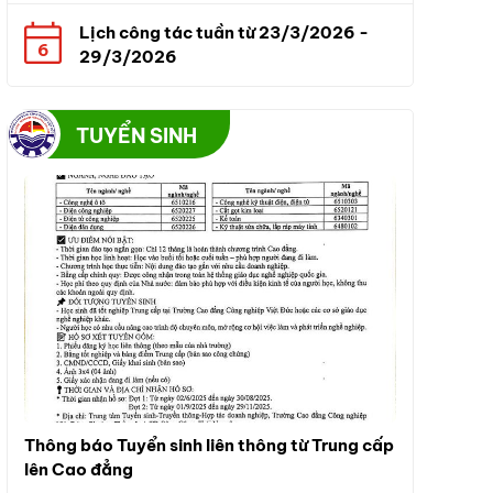
Lịch công tác tuần từ 23/3/2026 -
6
29/3/2026
TUYỂN SINH
Thông báo Tuyển sinh liên thông từ Trung cấp
Thông báo t
lên Cao đẳng
Đối Tượng Tuy