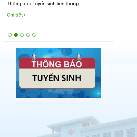
Thông báo Tuyển sinh liên thông
trung học ph
tập và rèn 
Chi tiết
dục và đà
Chi tiết
Trường tuyển