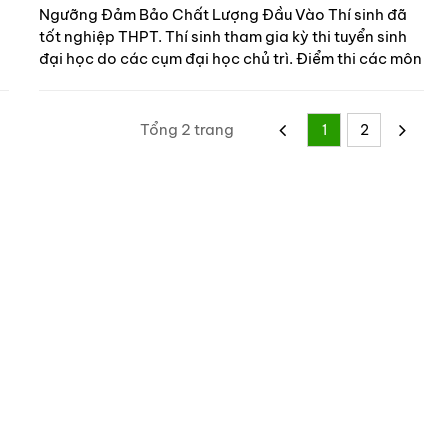
Ngưỡng Đảm Bảo Chất Lượng Đầu Vào Thí sinh đã
tốt nghiệp THPT. Thí sinh tham gia kỳ thi tuyển sinh
đại học do các cụm đại học chủ trì. Điểm thi các môn
đạt điểm tối thiểu do Bộ Giáo dục Đào tạo quy định
Tổng 2 trang
1
2
 trường
THÔNG BÁO TUYỂN SINH CAO ĐẲNG
Thông báo tuyển sinh cao đẳng