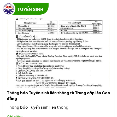
TUYỂN SINH
Thông báo Tuyển sinh liên thông từ Trung cấp lên Cao
Thô
đẳng
Đối
Thông báo Tuyển sinh liên thông
học
the
Chi tiết