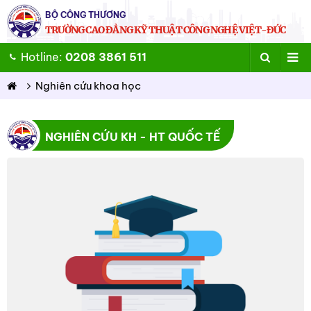
BỘ CÔNG THƯƠNG
TRƯỜNG CAO ĐẲNG KỸ THUẬT CÔNG NGHỆ VIỆT-ĐỨC
Hotline:
0208 3861 511
Nghiên cứu khoa học
NGHIÊN CỨU KH - HT QUỐC TẾ