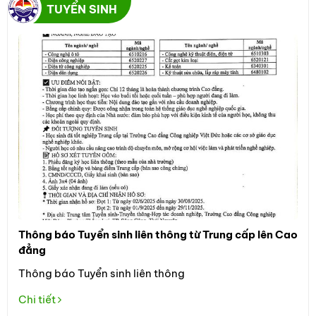
TUYỂN SINH
Thông báo Tuyển sinh liên thông từ Trung cấp lên Cao
Thô
đẳng
Đối
Thông báo Tuyển sinh liên thông
học
the
Chi tiết
Tuy