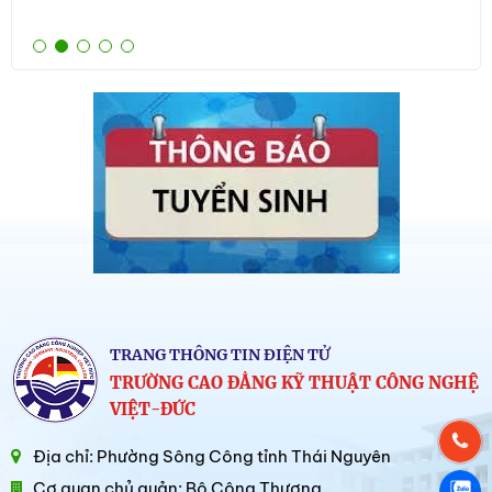
Chi
TRANG THÔNG TIN ĐIỆN TỬ
TRƯỜNG CAO ĐẲNG KỸ THUẬT CÔNG NGHỆ
VIỆT-ĐỨC
Địa chỉ: Phường Sông Công tỉnh Thái Nguyên
Cơ quan chủ quản: Bộ Công Thương