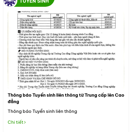
TUYỂN SINH
Thông báo Tuyển sinh liên thông từ Trung cấp lên Cao
Thô
đẳng
Đối
Thông báo Tuyển sinh liên thông
học
the
Chi tiết
Tuy
Chi