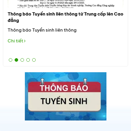
Thông báo Tuyển sinh liên thông từ Trung cấp lên Cao
Thô
đẳng
Đối
Thông báo Tuyển sinh liên thông
học
the
Chi tiết
Tuy
Chi