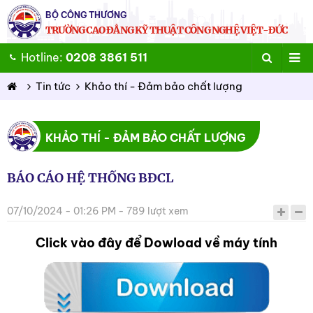
BỘ CÔNG THƯƠNG
TRƯỜNG CAO ĐẲNG KỸ THUẬT CÔNG NGHỆ VIỆT-ĐỨC
Hotline:
0208 3861 511
Tin tức
Khảo thí - Đảm bảo chất lượng
KHẢO THÍ - ĐẢM BẢO CHẤT LƯỢNG
BÁO CÁO HỆ THỐNG BĐCL
07/10/2024 - 01:26 PM - 789 lượt xem
Click vào đây để Dowload về máy tính