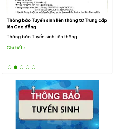
Thông báo Tuyển sinh liên thông từ Trung cấp
Thông báo t
lên Cao đẳng
Đối Tượng Tuy
Thông báo Tuyển sinh liên thông
trung học ph
tập và rèn 
Chi tiết
dục và đà
Chi tiết
Trường tuyển