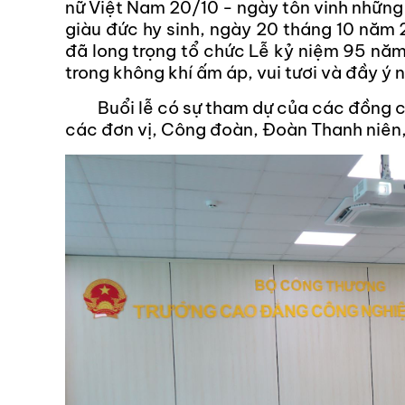
nữ Việt Nam 20/10 - ngày tôn vinh những
giàu đức hy sinh, ngày 20 tháng 10 năm
đã long trọng tổ chức Lễ kỷ niệm 95 năm
trong không khí ấm áp, vui tươi và đầy ý 
Buổi lễ có sự tham dự của các đồng chí
các đơn vị, Công đoàn, Đoàn Thanh niên,