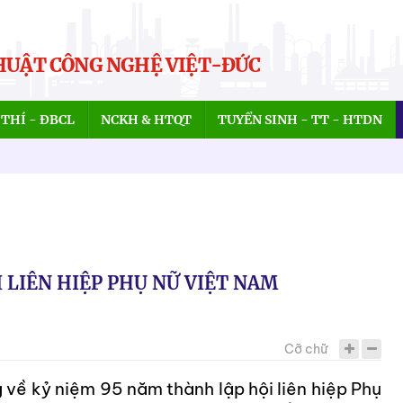
HUẬT CÔNG NGHỆ VIỆT-ĐỨC
THÍ - ĐBCL
NCKH & HTQT
TUYỂN SINH - TT - HTDN
 LIÊN HIỆP PHỤ NỮ VIỆT NAM
Cỡ chữ
về kỷ niệm 95 năm thành lập hội liên hiệp Phụ