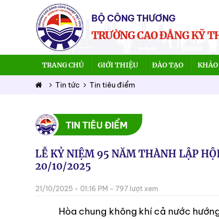
BỘ CÔNG THƯƠNG
TRƯỜNG CAO ĐẲNG KỸ T
TRANG CHỦ
GIỚI THIỆU
ĐÀO TẠO
KHẢO 
Tin tức
Tin tiêu điểm
TIN TIÊU ĐIỂM
LỄ KỶ NIỆM 95 NĂM THÀNH LẬP HỘI
20/10/2025
21/10/2025 - 01:16 PM - 797 lượt xem
Hòa chung không khí cả nước hướng 