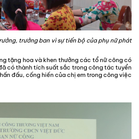
 trường
THÔNG BÁO TUYỂN SINH CAO ĐẲNG
Thông báo tuyển sinh cao đẳng
rưởng, trưởng ban vì sự tiến bộ của phụ nữ phát
Chi tiết
ng tặng hoa và khen thưởng các tổ nữ công có
 đã có thành tích suất sắc trong công tác tuyển
n phấn đấu, cống hiến của chị em trong công việc