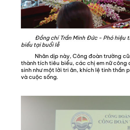
Đăng kí hồ sơ dự tuyển vào
Chi tiết
Đồng chí Trần Minh Đức - Phó hiệu t
biểu tại buổi lễ
Nhân dịp này, Công đoàn trường cũ
thành tích tiêu biểu, các chị em nữ công
sinh như một lời tri ân, khích lệ tinh thầ
và cuộc sống.