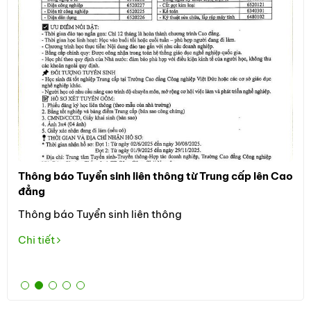
Thông báo Tuyển sinh liên thông từ Trung cấp lên Cao
Thô
đẳng
Đối
Thông báo Tuyển sinh liên thông
học
the
Chi tiết
Tuy
Chi