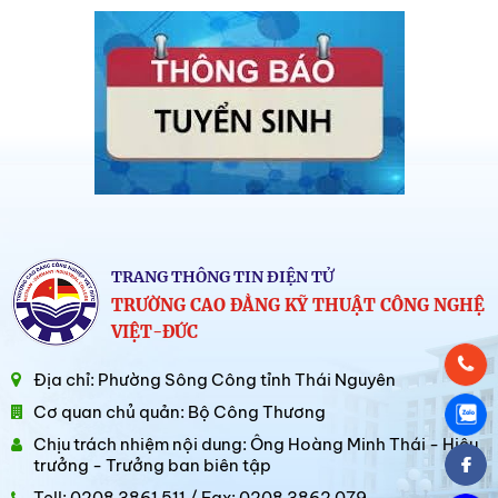
TRANG THÔNG TIN ĐIỆN TỬ
TRƯỜNG CAO ĐẲNG KỸ THUẬT CÔNG NGHỆ
VIỆT-ĐỨC
Địa chỉ: Phường Sông Công tỉnh Thái Nguyên
Cơ quan chủ quản: Bộ Công Thương
Chịu trách nhiệm nội dung: Ông Hoàng Minh Thái - Hiệu
trưởng - Trưởng ban biên tập
Tell: 0208 3861 511 / Fax: 0208 3862 079