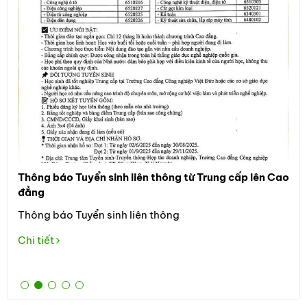
Thông báo Tuyển sinh liên thông từ Trung cấp lên Cao
Thô
đẳng
Đối
Thông báo Tuyển sinh liên thông
học
the
Chi tiết
Tuy
Chi