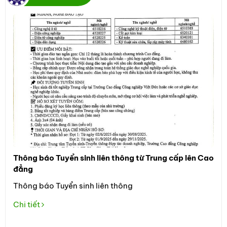
Thông báo Tuyển sinh liên thông từ Trung cấp lên Cao
Thô
đẳng
Đối
Thông báo Tuyển sinh liên thông
học
the
Chi tiết
Tuy
Chi