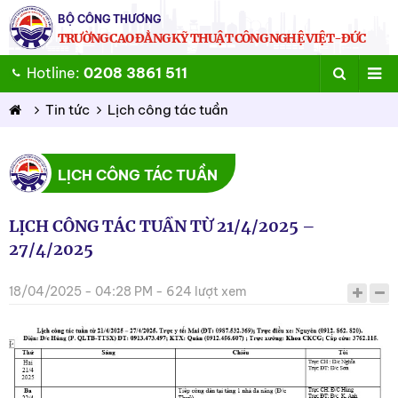
BỘ CÔNG THƯƠNG
TRƯỜNG CAO ĐẲNG KỸ THUẬT CÔNG NGHỆ VIỆT-ĐỨC
Hotline:
0208 3861 511
Tin tức
Lịch công tác tuần
LỊCH CÔNG TÁC TUẦN
LỊCH CÔNG TÁC TUẦN TỪ 21/4/2025 –
27/4/2025
18/04/2025 - 04:28 PM - 624 lượt xem