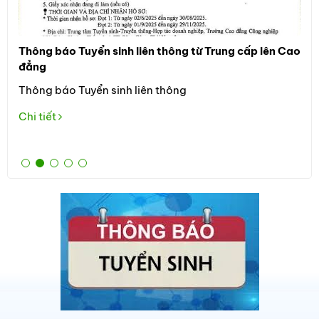
Thông báo Tuyển sinh liên thông từ Trung cấp lên Cao
Thô
đẳng
Đối
Thông báo Tuyển sinh liên thông
học
the
Chi tiết
Tuy
Chi