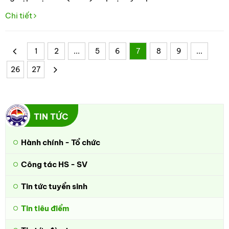
thủ tục nhập học tại nhà trường. Thời gian làm thủ tục đợt 1
Chi tiết
diễn ra từ ngày 02 đến ngày 03/8/2024.
1
2
...
5
6
7
8
9
...
26
27
TIN TỨC
Hành chính - Tổ chức
Công tác HS - SV
Tin tức tuyển sinh
Tin tiêu điểm