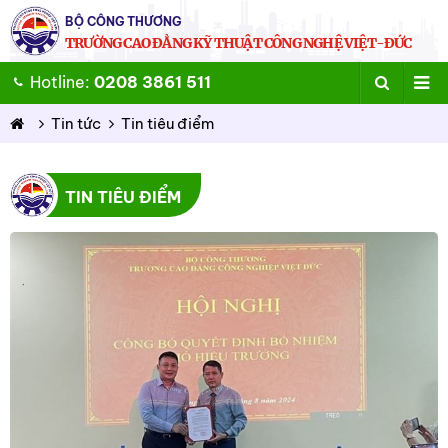
BỘ CÔNG THƯƠNG
TRƯỜNG CAO ĐẲNG KỸ THUẬT CÔNG NGHỆ VIỆT-ĐỨC
Hotline:
0208 3861 511
Tin tức
Tin tiêu điểm
TIN TIÊU ĐIỂM