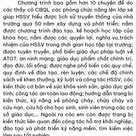
Chương trình bao gồm hơn 10 chuyên đề do
các thầy cô CBQL các phòng chức năng lên lớp sẽ
giúp HSSV hiểu được lịch sử truyền thống của nhà
trường qua 50 năm xây dựng và phát triển; nắm
được chương trình đào tạo, kế hoạch học tập của
khóa học
;
nắm được các quyền lợi, nghĩa vu,trách
nhiệm
của HSSV trong thời gian học tập tại trường;
được tuyên truyền, phổ biến giáo dục pháp luật về
ATGT, an ninh mạng; giáo dục phẩm chất chính trị,
đạo đức, lối sống; được nghe phổ biến các quy chế,
quy định về đào tạo, rèn luyện; các chế độ chính
sách về khen thưởng, kỷ luật và công tác HSSV; các
kiến thức cơ bản về sức khỏe sinh sản, giáo dục giới
tính; công tác an toàn lao động;
hướng dẫn trang bị
kiến thức, kỹ năng về phòng cháy, chữa cháy và
cứu nạn, cứu hộ cho học sinh, sinh viên trong các cơ
sở giáo dục,…
Ngoài ra các em còn được trang bị
kiến thức liên quan đến công tác hỗ trợ khởi nghiệp,
đào tạo và phát triển kỹ năng mềm, tìm kiếm việc
làm sau tốt nghiệp.