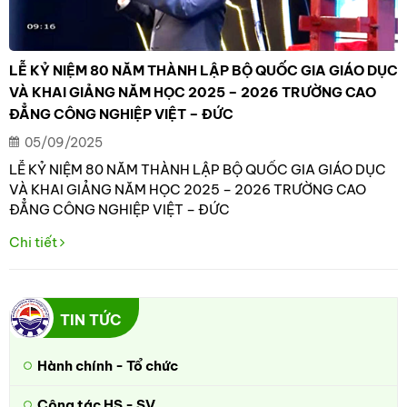
LỄ KỶ NIỆM 80 NĂM THÀNH LẬP BỘ QUỐC GIA GIÁO DỤC
VÀ KHAI GIẢNG NĂM HỌC 2025 – 2026 TRƯỜNG CAO
ĐẲNG CÔNG NGHIỆP VIỆT – ĐỨC
05/09/2025
LỄ KỶ NIỆM 80 NĂM THÀNH LẬP BỘ QUỐC GIA GIÁO DỤC
VÀ KHAI GIẢNG NĂM HỌC 2025 – 2026 TRƯỜNG CAO
ĐẲNG CÔNG NGHIỆP VIỆT – ĐỨC
Chi tiết
TIN TỨC
Hành chính - Tổ chức
Công tác HS - SV