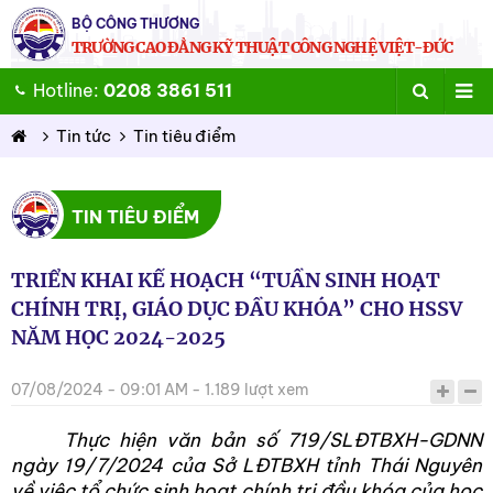
BỘ CÔNG THƯƠNG
TRƯỜNG CAO ĐẲNG KỸ THUẬT CÔNG NGHỆ VIỆT-ĐỨC
Hotline:
0208 3861 511
Tin tức
Tin tiêu điểm
TIN TIÊU ĐIỂM
TRIỂN KHAI KẾ HOẠCH “TUẦN SINH HOẠT
CHÍNH TRỊ, GIÁO DỤC ĐẦU KHÓA” CHO HSSV
NĂM HỌC 2024-2025
07/08/2024 - 09:01 AM - 1.189 lượt xem
Thực hiện văn bản số 719/SLĐTBXH-GDNN
ngày 19/7/2024 của Sở LĐTBXH tỉnh Thái Nguyên
về việc tổ chức sinh hoạt chính trị đầu khóa của học