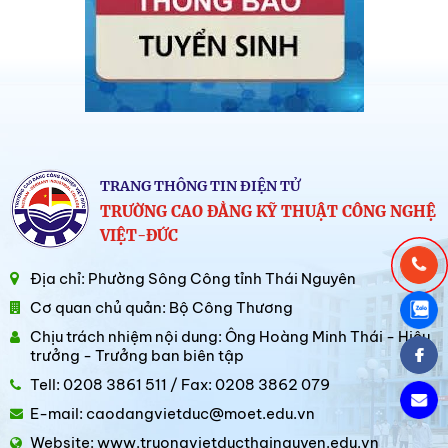
TRANG THÔNG TIN ĐIỆN TỬ
TRƯỜNG CAO ĐẲNG KỸ THUẬT CÔNG NGHỆ
VIỆT-ĐỨC
Địa chỉ: Phường Sông Công tỉnh Thái Nguyên
Cơ quan chủ quản: Bộ Công Thương
Chịu trách nhiệm nội dung: Ông Hoàng Minh Thái - Hiệu
trưởng - Trưởng ban biên tập
Tell: 0208 3861 511 / Fax: 0208 3862 079
E-mail: caodangvietduc@moet.edu.vn
Website: www.truongvietducthainguyen.edu.vn