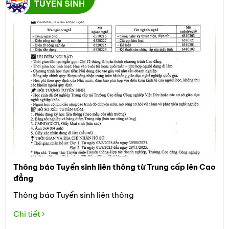
TUYỂN SINH
Thông báo Tuyển sinh liên thông từ Trung cấp lên Cao
Thô
đẳng
Đối
Thông báo Tuyển sinh liên thông
học
the
Chi tiết
Tuy
Chi