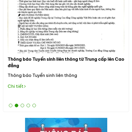
Thông báo Tuyển sinh liên thông từ Trung cấp lên Cao
Thô
đẳng
Đối
Thông báo Tuyển sinh liên thông
học
the
Chi tiết
Tuy
Chi