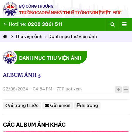
BỘ CÔNG THƯƠNG
TRƯỜNG CAO ĐẲNG KỸ THUẬT CÔNG NGHỆ VIỆT-ĐỨC
Hotline:
0208 3861 511
Thư viện ảnh
Danh mục thư viện ảnh
DANH MỤC THƯ VIỆN ẢNH
ALBUM ẢNH 3
22/05/2024 - 04:54 PM - 707 lượt xem
Về trang trước
Gửi email
In trang
CÁC ALBUM ẢNH KHÁC