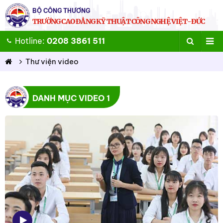
BỘ CÔNG THƯƠNG
TRƯỜNG CAO ĐẲNG KỸ THUẬT CÔNG NGHỆ VIỆT-ĐỨC
Hotline:
0208 3861 511
Thư viện video
DANH MỤC VIDEO 1