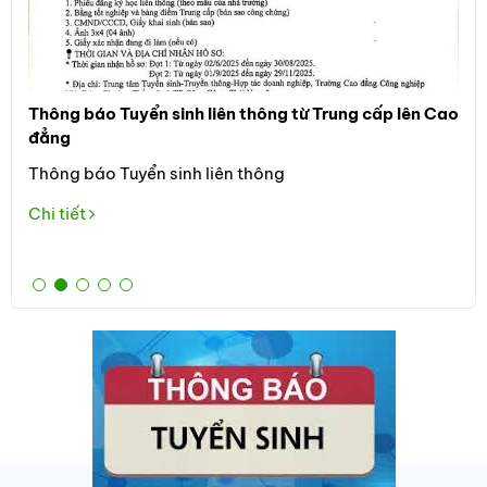
Thông báo Tuyển sinh liên thông từ Trung cấp lên Cao
Thô
đẳng
Đối
Thông báo Tuyển sinh liên thông
học
the
Chi tiết
Tuy
Chi