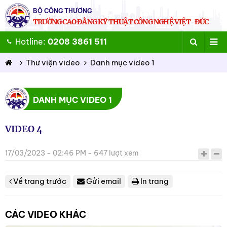
BỘ CÔNG THƯƠNG
TRƯỜNG CAO ĐẲNG KỸ THUẬT CÔNG NGHỆ VIỆT-ĐỨC
Hotline:
0208 3861 511
Thư viện video
Danh mục video 1
DANH MỤC VIDEO 1
VIDEO 4
17/03/2023 - 02:46 PM - 647 lượt xem
Về trang trước
Gửi email
In trang
CÁC VIDEO KHÁC