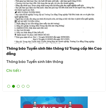
Thông báo Tuyển sinh liên thông từ Trung cấp lên Cao
Thô
đẳng
Đối
Thông báo Tuyển sinh liên thông
học
the
Chi tiết
Tuy
Chi