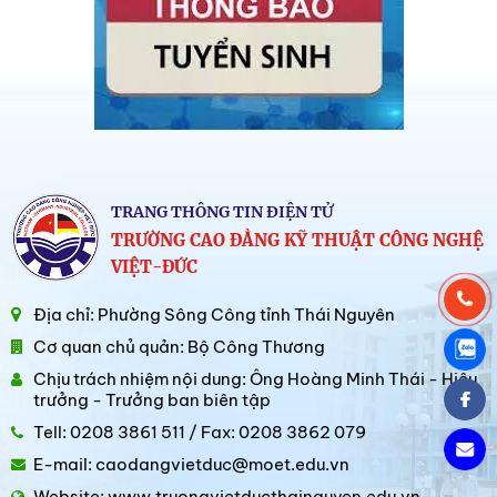
TRANG THÔNG TIN ĐIỆN TỬ
TRƯỜNG CAO ĐẲNG KỸ THUẬT CÔNG NGHỆ
VIỆT-ĐỨC
Địa chỉ: Phường Sông Công tỉnh Thái Nguyên
Cơ quan chủ quản: Bộ Công Thương
Chịu trách nhiệm nội dung: Ông Hoàng Minh Thái - Hiệu
trưởng - Trưởng ban biên tập
Tell: 0208 3861 511 / Fax: 0208 3862 079
E-mail: caodangvietduc@moet.edu.vn
Website: www.truongvietducthainguyen.edu.vn