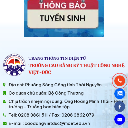
TRANG THÔNG TIN ĐIỆN TỬ
TRƯỜNG CAO ĐẲNG KỸ THUẬT CÔNG NGHỆ
VIỆT-ĐỨC
Địa chỉ: Phường Sông Công tỉnh Thái Nguyên
Cơ quan chủ quản: Bộ Công Thương
Chịu trách nhiệm nội dung: Ông Hoàng Minh Thái - Hiệu
trưởng - Trưởng ban biên tập
Tell: 0208 3861 511 / Fax: 0208 3862 079
E-mail: caodangvietduc@moet.edu.vn