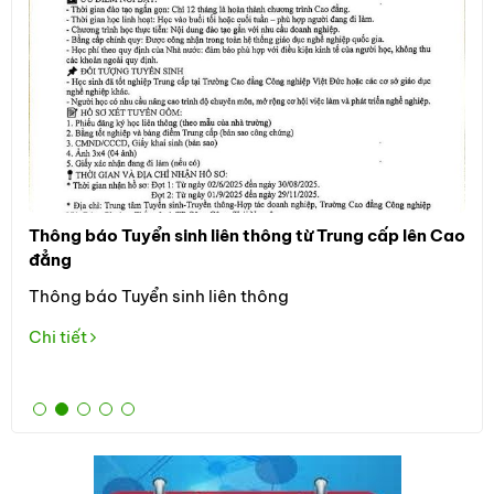
Thông báo Tuyển sinh liên thông từ Trung cấp lên Cao
Thô
đẳng
Đối
Thông báo Tuyển sinh liên thông
học
the
Chi tiết
Tuy
Chi