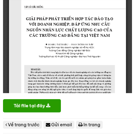
Tải file tại đây
Về trang trước
Gửi email
In trang