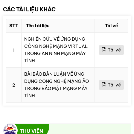
CÁC TÀI LIỆU KHÁC
STT
Tên tài liệu
Tải về
NGHIÊN CỨU VỀ ỨNG DỤNG
CÔNG NGHỆ MẠNG VIRTUAL
Tải về
1
TRONG AN NINH MẠNG MÁY
TÍNH
BÀI BÁO BÀN LUẬN VỀ ỨNG
DỤNG CÔNG NGHỆ MẠNG ẢO
Tải về
2
TRONG BẢO MẬT MẠNG MÁY
TÍNH
THƯ VIỆN