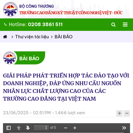
BỘ CÔNG THƯƠNG
TRƯỜNG CAO ĐẲNG KỸ THUẬT CÔNG NGHỆ VIỆT-ĐỨC
Hotline:
0208 3861 511
Thư viện tài liệu
BÀI BÁO
BÀI BÁO
GIẢI PHÁP PHÁT TRIỂN HỢP TÁC ĐÀO TẠO VỚI
DOANH NGHIỆP, ĐÁP ỨNG NHU CẦU NGUỒN
NHÂN LỰC CHẤT LƯỢNG CAO CỦA CÁC
TRƯỜNG CAO ĐẲNG TẠI VIỆT NAM
23/06/2025 - 02:51 PM - 1.466 lượt xem