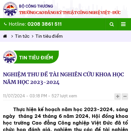
BỘ CÔNG THƯƠNG
TRƯỜNG CAO ĐẲNG KỸ THUẬT CÔNG NGHỆ VIỆT-ĐỨC
Hotline:
0208 3861 511
Tin tức
Tin tiêu điểm
TIN TIÊU ĐIỂM
NGHIỆM THU ĐỀ TÀI NGHIÊN CỨU KHOA HỌC
NĂM HỌC 2023-2024
11/07/2024 - 03:18 PM - 527 lượt xem
Thực hiện kế hoạch năm học 2023-2024, sáng
ngày tháng 24 tháng 6 năm 2024, Hội đồng khoa
học trường Cao đẳng Công nghiệp Việt Đức đã tổ
chức họp đánh giá, nghiệm thu các đề tài nghiên