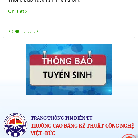
học 
theo 
Chi tiết
Tuyể
Chi 
TRANG THÔNG TIN ĐIỆN TỬ
TRƯỜNG CAO ĐẲNG KỸ THUẬT CÔNG NGHỆ
VIỆT-ĐỨC